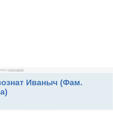
статус
«трастовый»
ознат Иваныч (Фам.
а)