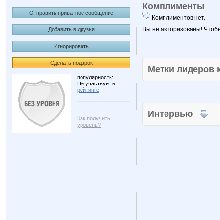
Комплименты
Отправить приватное сообщение
Комплиментов нет.
Вы не авторизованы! Чтоб
Добавить в друзья
Игнорировать
Сделать подарок
Метки лидеров
популярность:
Не участвует в
рейтинге
Интервью
Как получить
уровень?