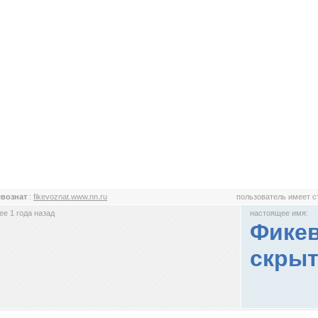
евознат
:
fikevoznat.www.nn.ru
пользователь имеет 
е 1 года назад
настоящее имя:
Фикев
скрыт