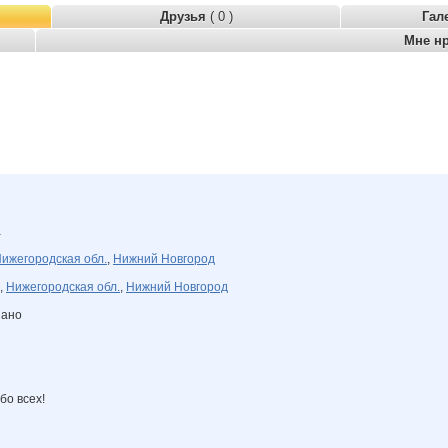
Друзья
( 0 )
Гал
Мне н
а
ижегородская обл.
,
Нижний Новгород
,
Нижегородская обл.
,
Нижний Новгород
зано
бо всех!