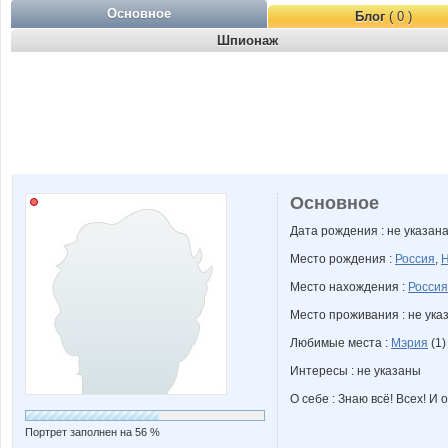
Основное
Блог
( 0 )
Шпионаж
Основное
Дата рождения : не указан
Место рождения :
Россия
,
Н
Место нахождения :
Россия
Место проживания : не ука
Любимые места :
Мэрия
(1)
Интересы : не указаны
О себе : Знаю всё! Всех! И о
Портрет заполнен на 56 %